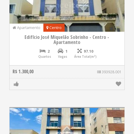
Apartamento
Centro
Edifício José Miquelão Sobrinho - Centro -
Apartamento
2
1
97.10
Quartos
Vagas
Área Total(m²)
R$ 1.300,00
393928.001