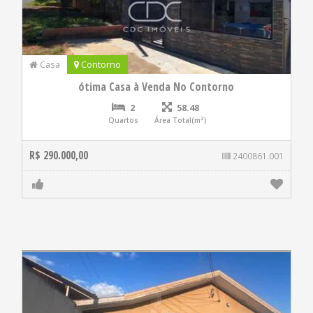
Casa
Contorno
ótima Casa à Venda No Contorno
2
58.48
Quartos
Área Total(m²)
R$ 290.000,00
2400861.001