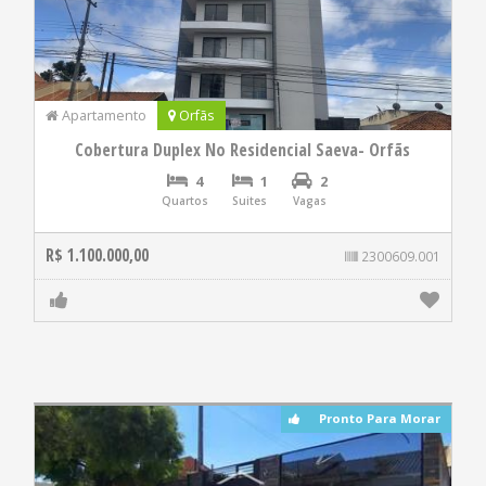
Apartamento
Orfãs
Cobertura Duplex No Residencial Saeva- Orfãs
4
1
2
Quartos
Suites
Vagas
R$ 1.100.000,00
2300609.001
Pronto Para Morar