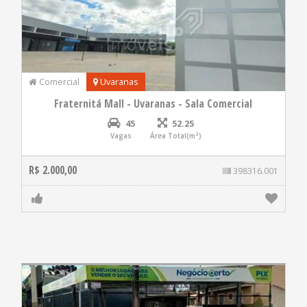
Comercial
Uvaranas
Fraternitá Mall - Uvaranas - Sala Comercial
45
52.25
Vagas
Área Total(m²)
R$ 2.000,00
398316.001