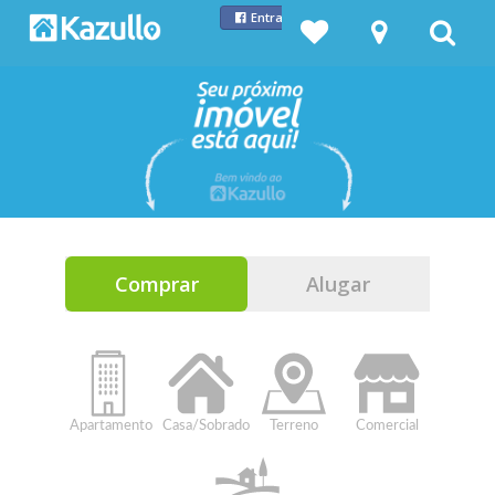
Entrar com Facebook
Comprar
Alugar
Apartamento
Casa/Sobrado
Terreno
Comercial