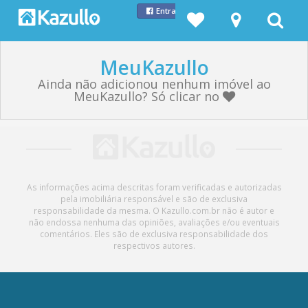
Entrar com Facebook
MeuKazullo
Ainda não adicionou nenhum imóvel ao
MeuKazullo? Só clicar no
As informações acima descritas foram verificadas e autorizadas
pela imobiliária responsável e são de exclusiva
responsabilidade da mesma. O Kazullo.com.br não é autor e
não endossa nenhuma das opiniões, avaliações e/ou eventuais
comentários. Eles são de exclusiva responsabilidade dos
respectivos autores.