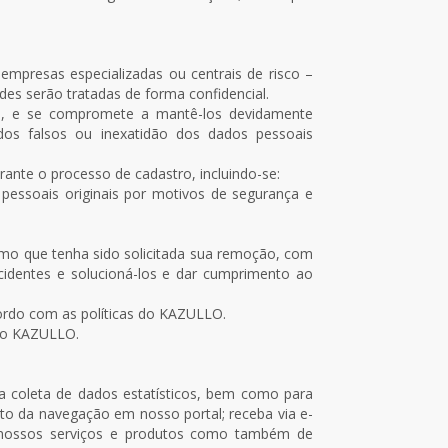
presas especializadas ou centrais de risco –
es serão tratadas de forma confidencial.
is, e se compromete a mantê-los devidamente
dos falsos ou inexatidão dos dados pessoais
nte o processo de cadastro, incluindo-se:
pessoais originais por motivos de segurança e
o que tenha sido solicitada sua remoção, com
cidentes e solucioná-los e dar cumprimento ao
ordo com as políticas do KAZULLO.
 do KAZULLO.
a coleta de dados estatísticos, bem como para
ito da navegação em nosso portal; receba via e-
e nossos serviços e produtos como também de