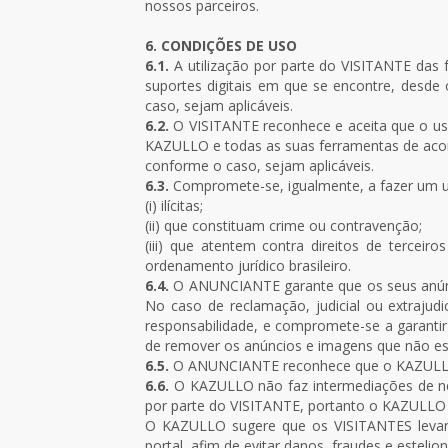
nossos parceiros.
6. CONDIÇÕES DE USO
6.1.
A utilização por parte do VISITANTE da
suportes digitais em que se encontre, des
caso, sejam aplicáveis.
6.2.
O VISITANTE reconhece e aceita que o uso
KAZULLO e todas as suas ferramentas de acord
conforme o caso, sejam aplicáveis.
6.3.
Compromete-se, igualmente, a fazer um u
(i) ilícitas;
(ii) que constituam crime ou contravenção;
(iii) que atentem contra direitos de terceir
ordenamento jurídico brasileiro.
6.4.
O ANUNCIANTE garante que os seus anúncios
No caso de reclamação, judicial ou extrajudi
responsabilidade, e compromete-se a garanti
de remover os anúncios e imagens que não e
6.5.
O ANUNCIANTE reconhece que o KAZULLO nã
6.6.
O KAZULLO não faz intermediações de neg
por parte do VISITANTE, portanto o KAZULLO 
O KAZULLO sugere que os VISITANTES levan
portal, afim de evitar danos, fraudes e estelio