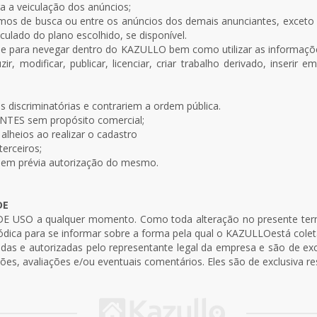
 a veiculação dos anúncios;
mos de busca ou entre os anúncios dos demais anunciantes, exceto
culado do plano escolhido, se disponível.
de para nevegar dentro do KAZULLO bem como utilizar as informações
duzir, modificar, publicar, licenciar, criar trabalho derivado, inserir
s discriminatórias e contrariem a ordem pública.
IANTES sem propósito comercial;
 alheios ao realizar o cadastro
terceiros;
s, sem prévia autorização do mesmo.
DE
E USO a qualquer momento. Como toda alteração no presente ter
riódica para se informar sobre a forma pela qual o KAZULLOestá cole
cadas e autorizadas pelo representante legal da empresa e são de 
s, avaliações e/ou eventuais comentários. Eles são de exclusiva re