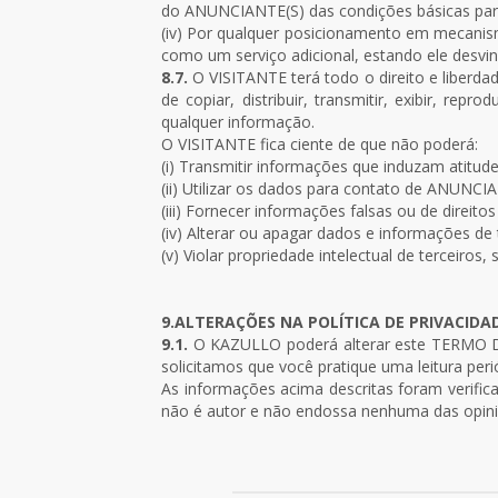
do ANUNCIANTE(S) das condições básicas para
(iv) Por qualquer posicionamento em mecanis
como um serviço adicional, estando ele desvin
8.7.
O VISITANTE terá todo o direito e liberda
de copiar, distribuir, transmitir, exibir, repro
qualquer informação.
O VISITANTE fica ciente de que não poderá:
(i) Transmitir informações que induzam atitude
(ii) Utilizar os dados para contato de ANUNC
(iii) Fornecer informações falsas ou de direitos
(iv) Alterar ou apagar dados e informações de 
(v) Violar propriedade intelectual de terceiro
9.ALTERAÇÕES NA POLÍTICA DE PRIVACIDA
9.1.
O KAZULLO poderá alterar este TERMO D
solicitamos que você pratique uma leitura pe
As informações acima descritas foram verifi
não é autor e não endossa nenhuma das opiniõe