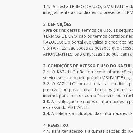
1.1.
Por este TERMO DE USO, o VISITANTE do K
integralmente às condições do presente TERM
2. DEFINIÇÕES
Para os fins destes Termos de Uso, as seguint
TERMOS DE USO: são os termos contidos nes
KAZULLO: É o portal que utiliza o endereço ht
VISITANTES: São todas as pessoas que acessam
ANUNCIANTES: São empresas que publicam anún
3. CONDIÇÕES DE ACESSO E USO DO KAZUL
3.1.
O KAZULLO não fornecerá informações pe
serviço solicitado pelo próprio VISITANTE ou,
3.2.
O KAZULLO tomará todas as medidas poss
prejuízo que possa advir da divulgação de t
internet por terceiros como “hackers” ou “crack
3.3.
A divulgação de dados e informações a p
expressa do VISITANTE.
3.4.
A coleta e a utilização das informações 
4. REGISTRO
4.1.
Para ter acesso a algumas seções do KA