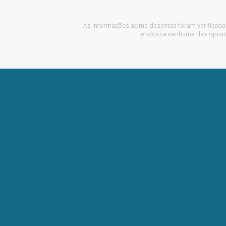
As informações acima descritas foram verificada
endossa nenhuma das opiniões