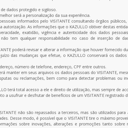
e dados protegido e sigiloso.
elhor será a personalização da sua experiência.
soais informados pelo VISITANTE consultando órgãos públicos, em
a autorização. As informações que o KAZULLO obtiver destas entidad
racidade, exatidão, vigência e autenticidade dos dados pessoa
 não tem qualquer responsabilidade no caso de inserção de da
TE poderá revisar e alterar a informação que houver fornecido dura
rejuízo das mudanças que efetue, o KAZULLO conservará os dados 
dereço, número de telefone, endereço, CPF entre outros.
á manter em seus arquivos os dados pessoais do VISITANTE, mesm
disputas ou reclamações, bem como para detectar problemas ou in
 terá total acesso a ele e direito de utilização, mas sempre de ac
to a usufruir e desfrutar de benefícios de um VISITANTE registrado
SITANTE não são repassados a terceiros, mas são utilizados para 
sidades. Desse modo, é possível que o VISITANTE tire o máximo prove
formações sobre inovações, alterações e promoções tanto sobr