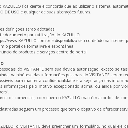
AZULLO fica ciente e concorda que ao utilizar o sistema, automa
O DE USO e qualquer de suas alterações futuras.
es definições serão adotadas:
te documento para utilização do KAZULLO.
tps://www.KAZULLO.com.br e disponibiliza seu conteúdo na internet pa
 o portal de forma livre e espontânea.
cio de produtos e serviços dentro do portal.
LO
ssoais do VISITANTE sem sua devida autorização, exceto se tais 
 ainda, na hipótese das informações pessoais do VISITANTE serem req
íveis para manter a confidencialidade e a segurança das inform
ais informações pelo motivo excepcionado acima, ou ainda por vio
ers”.
arceiros comerciais, com quem o KAZULLO mantém acordos de confid
cadastradas seguem um processo que tem o objetivo de oferecer serv
ZULLO, o VISITANTE deve preencher um formulário, no qual ele d