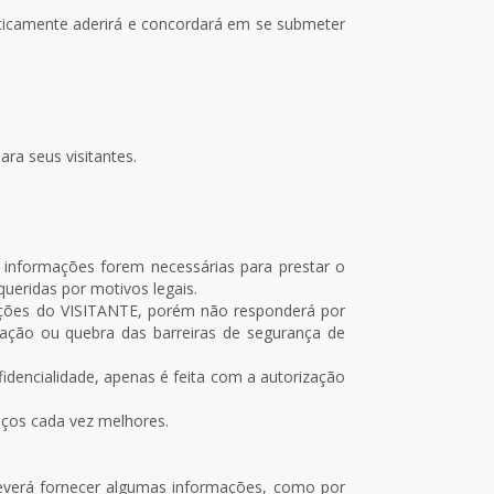
ticamente aderirá e concordará em se submeter
ra seus visitantes.
informações forem necessárias para prestar o
ueridas por motivos legais.
ações do VISITANTE, porém não responderá por
lação ou quebra das barreiras de segurança de
encialidade, apenas é feita com a autorização
iços cada vez melhores.
everá fornecer algumas informações, como por