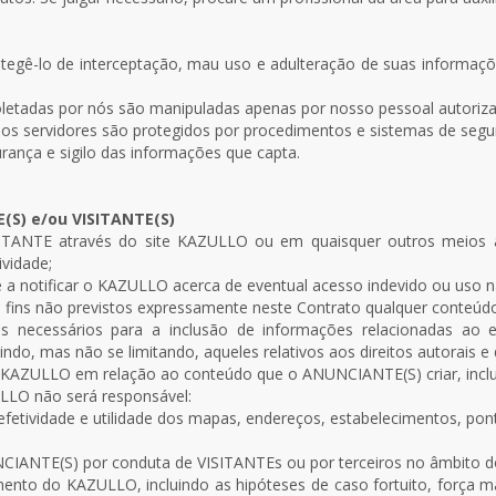
gê-lo de interceptação, mau uso e adulteração de suas informações
oletadas por nós são manipuladas apenas por nosso pessoal autoriz
 servidores são protegidos por procedimentos e sistemas de segu
nça e sigilo das informações que capta.
(S) e/ou VISITANTE(S)
ANTE através do site KAZULLO ou em quaisquer outros meios ap
ividade;
 a notificar o KAZULLO acerca de eventual acesso indevido ou uso n
ra fins não previstos expressamente neste Contrato qualquer conte
s necessários para a inclusão de informações relacionadas ao e
uindo, mas não se limitando, aqueles relativos aos direitos autorais 
KAZULLO em relação ao conteúdo que o ANUNCIANTE(S) criar, incluir
LLO não será responsável:
, efetividade e utilidade dos mapas, endereços, estabelecimentos, po
UNCIANTE(S) por conduta de VISITANTEs ou por terceiros no âmbito 
amento do KAZULLO, incluindo as hipóteses de caso fortuito, força ma