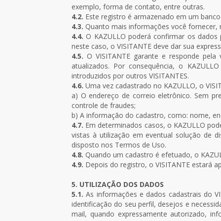
exemplo, forma de contato, entre outras.
4.2.
Este registro é armazenado em um banco d
4.3.
Quanto mais informações você fornecer, m
4.4.
O KAZULLO poderá confirmar os dados pes
neste caso, o VISITANTE deve dar sua express
4.5.
O VISITANTE garante e responde pela ve
atualizados. Por consequência, o KAZULLO
introduzidos por outros VISITANTES.
4.6.
Uma vez cadastrado no KAZULLO, o VISITAN
a) O endereço de correio eletrônico. Sem p
controle de fraudes;
b) A informação do cadastro, como: nome, en
4.7.
Em determinados casos, o KAZULLO poder
vistas à utilização em eventual solução de 
disposto nos Termos de Uso.
4.8.
Quando um cadastro é efetuado, o KAZULLO
4.9.
Depois do registro, o VISITANTE estará ap
5. UTILIZAÇÃO DOS DADOS
5.1.
As informações e dados cadastrais do VI
identificação do seu perfil, desejos e neces
mail, quando expressamente autorizado, in