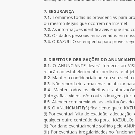
7. SEGURANÇA
7.1.
Tomamos todas as providências para prote
ou mesmo ilegais que ocorrem na Internet.
7.2.
As informações identificáveis e que são c
7.3.
Os dados pessoais armazenados em nossos
7.4.
O KAZULLO se empenha para prover segura
8. DIREITOS E OBRIGAÇÕES DO ANUNCIANTE
8.1.
O ANUNCIANTE deverá fornecer ao VISIT
relação ao estabelecimento com lisura e objet
8.2.
Manter a confidencialidade da sua senha e
8.3.
Não reproduzir, armazenar ou utilizar pa
8.4.
Manter todos os direitos e autorizaçõe
(fotografias, vídeos e/ou outras imagens) incl
8.5.
Atender com brevidade às solicitações do 
8.6.
O ANUNCIANTE(S) fica ciente que o KAZU
(i) Por eventual falta de exatidão, adequação
qualquer outro conteúdo do portal KAZULLO;
(ii) Por dano eventualmente sofrido pelo AN
(iii) Por eventuais irregularidades no funcion