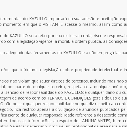
s ferramentas do KAZULLO importará na sua adesão e aceitação e
de o momento em que o VISITANTE acesse o mesmo, assim como às 
 do KAZULLO será feito por sua exclusiva conta, risco e responsabi
o com a legislação vigente, a moral, a ordem pública, as Condições
so adequado das ferramentas do KAZULLO e a não empregá-las para 
os e/ou que infrinjam a legislação sobre propriedade intelectual e 
 não violam quaisquer direitos de terceiros, incluindo mas não se l
cial, por parte de qualquer terceiro, respeitante a qualquer anún
r a isenção de responsabilidade do KAZULLOde qualquer dano ou cu
stejam de acordo com os TERMOS E CONDIÇÕES gerais de uso e suas
o possui qualquer responsabilidade no que diz respeito ao conte
ócio, fica restrito apenas a divulgação de anúncios publicados p
fica isento de qualquer responsabilidade referente a desacordo co
tem todas as informações a respeito dos ANUNCIANTES, bem com
natos. Se julgar necessário, procure um profissional da área para aux