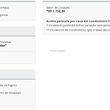
inha(s)
Valor de Locação
*R$ 1.750,00
pensa
Aceita permuta por casa em condomínio 
* Os valores poderão sofrer variação sem aviso
** Os valores de condomínio, iptu e taxas são
Privativa
00m²
de de Esgoto
rto de Hospitais