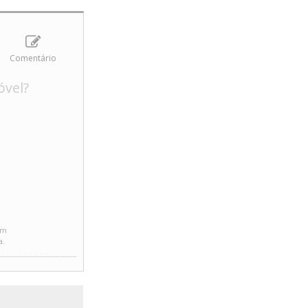
Comentário
óvel?
em
a.