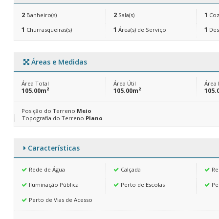
2
2
1
Banheiro(s)
Sala(s)
Coz
1
1
1
Churrasqueiras(s)
Área(s) de Serviço
Des
Áreas e Medidas
Área Total
Área Útil
Área 
105.00m²
105.00m²
105.
Posição do Terreno
Meio
Topografia do Terreno
Plano
Características
Rede de Água
Calçada
Re
Iluminação Pública
Perto de Escolas
Pe
Perto de Vias de Acesso