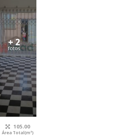
+ 2
fotos
105.00
Área Total(m²)