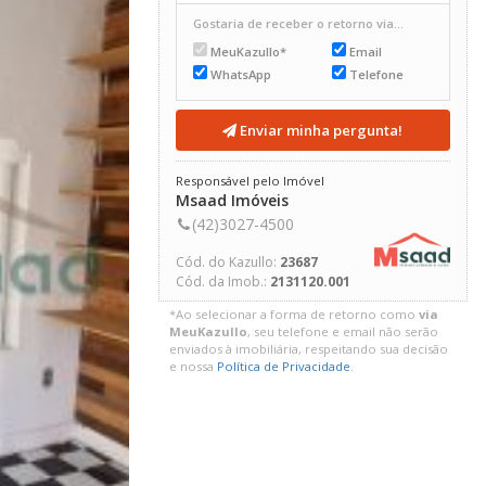
Gostaria de receber o retorno via...
MeuKazullo*
Email
WhatsApp
Telefone
Enviar minha pergunta!
Responsável pelo Imóvel
Msaad Imóveis
(42)3027-4500
Cód. do Kazullo:
23687
Cód. da Imob.:
2131120.001
*Ao selecionar a forma de retorno como
via
MeuKazullo
, seu telefone e email não serão
enviados à imobiliária, respeitando sua decisão
e nossa
Política de Privacidade
.