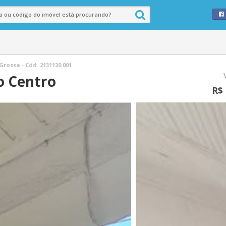
ossa - Cód. 2131120.001
o Centro
R$