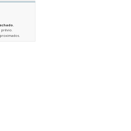
fechado.
 prévio.
 aproximados.