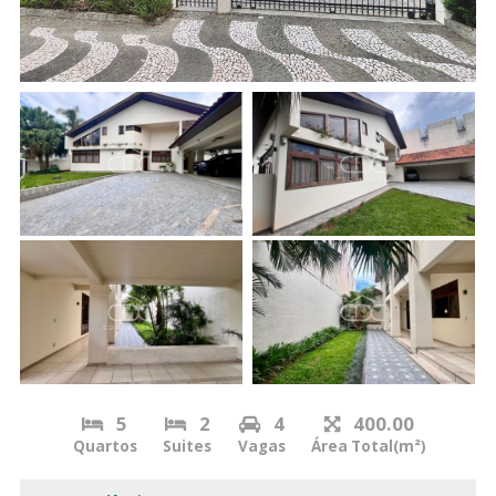
5
2
4
400.00
Quartos
Suites
Vagas
Área Total(m²)