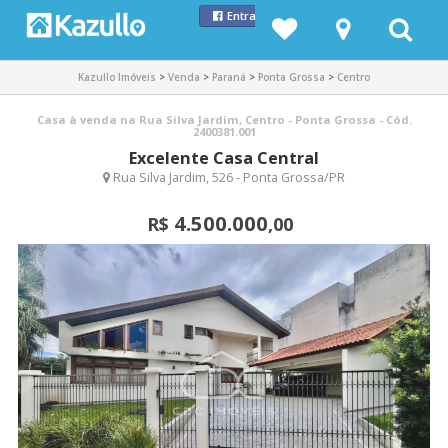
Entrar com Facebook
Kazullo Imóveis
>
Venda
>
Paraná
>
Ponta Grossa
>
Centro
Casa à venda na Rua Silva Jardim, Centro - Ponta Grossa - Cód.
2400381.001
Excelente Casa Central
Rua Silva Jardim, 526 - Ponta Grossa/PR
4.500.000
R$
,00