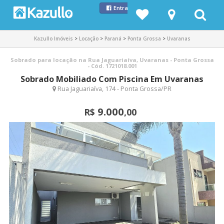
Entrar com Facebook
Kazullo Imóveis
>
Locação
>
Paraná
>
Ponta Grossa
>
Uvaranas
Sobrado para locação na Rua Jaguariaíva, Uvaranas - Ponta Grossa
- Cód. 1721018.001
Sobrado Mobiliado Com Piscina Em Uvaranas
Rua Jaguariaíva, 174 - Ponta Grossa/PR
9.000
R$
,00