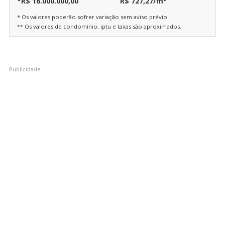
*R$ 16.000.000,00
R$ 727,27/m
* Os valores poderão sofrer variação sem aviso prévio.
** Os valores de condomínio, iptu e taxas são aproximados.