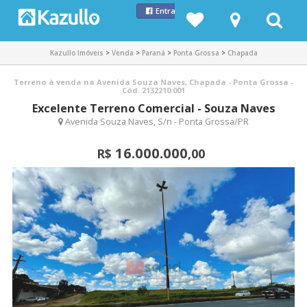
Entrar com Facebook
Kazullo Imóveis
>
Venda
>
Paraná
>
Ponta Grossa
>
Chapada
Terreno à venda na Avenida Souza Naves, Chapada - Ponta Grossa -
Cód. 2132210.001
Excelente Terreno Comercial - Souza Naves
Avenida Souza Naves, S/n - Ponta Grossa/PR
16.000.000
R$
,00