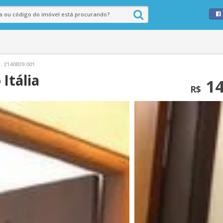
 2140839.001
 Itália
14
R$