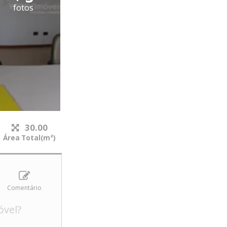
fotos
30.00
Área Total(m²)
Comentário
óvel?