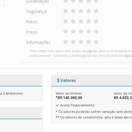
Localização
Segurança
Fotos
Preço
Informações
**As notas individuais não serão divulgadas para a imobiliária n
publicamente. Somente a média global do imóvel será divulgad
Valores
la 2 Ambientes
Valor do Imóvel
Valor do m
*R$ 145.000,00
R$ 4.833,
Aceita Financiamento
* Os valores poderão sofrer variação sem aviso
** Os valores de condomínio, iptu e taxas são