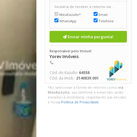
Gostaria de receber o retorno via...
MeuKazullo*
Email
WhatsApp
Telefone
Enviar minha pergunta!
Responsável pelo Imóvel
Yorev Imóveis
Cód. do Kazullo:
64558
Cód. da Imob.:
2140839.001
*Ao selecionar a forma de retorno como
via
MeuKazullo
, seu telefone e email não serão
enviados à imobiliária, respeitando sua decisão
e nossa
Política de Privacidade
.