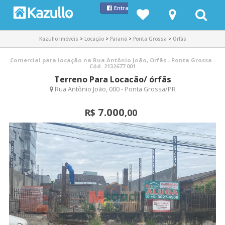
Entrar com Facebook
Kazullo Imóveis
>
Locação
>
Paraná
>
Ponta Grossa
>
Orfãs
Comercial para locação na Rua Antônio João, Orfãs - Ponta Grossa -
Cód. 2132677.001
Terreno Para Locacão/ órfãs
Rua Antônio João, 000 - Ponta Grossa/PR
7.000
R$
,00