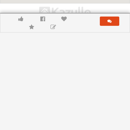
IMPORTANTE:
As informações acima descritas são parte do
anúncio publicitário "
Comercial para locação na Rua Antônio
João, Orfãs - Ponta Grossa - Cód. 2132677.001
" e foram
verificadas e autorizadas pela imobiliária responsável (
Msaad
Imóveis
) e são de exclusiva responsabilidade da mesma. O
Kazullo.com.br não é autor e não endossa nenhuma das opiniões,
avaliações e/ou eventuais comentários, bem como não pode
garantir a veracidade e disponibilidade das informações
apresentadas. Para confirmar as informações favor entrar em
contato com a imobiliária responsável.