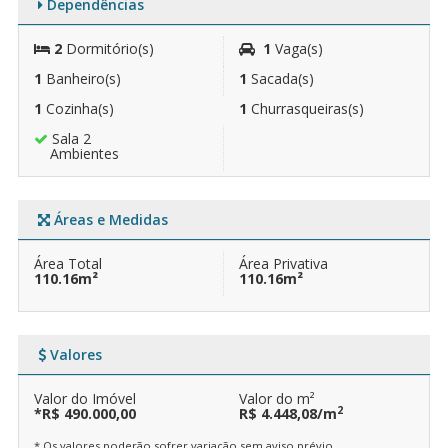
Dependências
2
Dormitório(s)
1
Vaga(s)
1
Banheiro(s)
1
Sacada(s)
1
Cozinha(s)
1
Churrasqueiras(s)
Sala 2
Ambientes
Áreas e Medidas
Área Total
Área Privativa
110.16m²
110.16m²
Valores
Valor do Imóvel
Valor do m²
2
*R$ 490.000,00
R$ 4.448,08/m
* Os valores poderão sofrer variação sem aviso prévio.