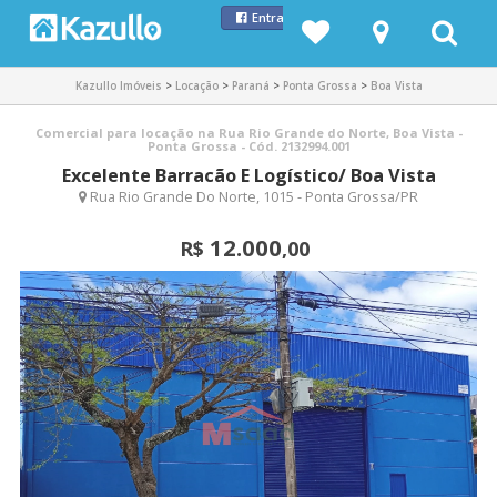
Entrar com Facebook
Kazullo Imóveis
>
Locação
>
Paraná
>
Ponta Grossa
>
Boa Vista
Comercial para locação na Rua Rio Grande do Norte, Boa Vista -
Ponta Grossa - Cód. 2132994.001
Excelente Barracão E Logístico/ Boa Vista
Rua Rio Grande Do Norte, 1015 - Ponta Grossa/PR
12.000
R$
,00