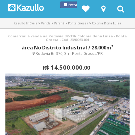
Entrar com Facebook
Kazullo Imóveis
>
Venda
>
Paraná
>
Ponta Grossa
>
Colônia Dona Luíza
Comercial à venda na Rodovia BR-376, Colônia Dona Luíza - Ponta
Grossa - Cód. 2390983.001
área No Distrito Industrial / 28.000m²
Rodovia Br-376, Sn - Ponta Grossa/PR
14.500.000
R$
,00