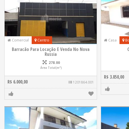
Comercial
Centro
Casa
Bo
Barracão Para Locação E Venda No Nova
Russia
278.00
Área Total(m²)
R$ 3.850,00
R$ 6.000,00
1201864.001