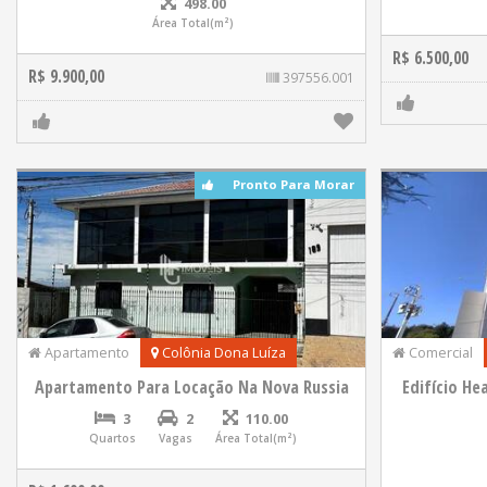
498.00
Área Total(m²)
R$ 6.500,00
R$ 9.900,00
397556.001
Pronto Para Morar
Apartamento
Colônia Dona Luíza
Comercial
Apartamento Para Locação Na Nova Russia
Edifício He
3
2
110.00
Quartos
Vagas
Área Total(m²)