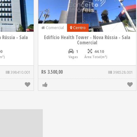
Comercial
Centro
 Rússia - Sala
Edifício Health Tower - Nova Rússia - Sala
Comercial
00
1
44.10
m²)
Vagas
Área Total(m²)
R$ 3.500,00
398410.001
398528.001