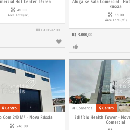
omercial Hot Center Térrea
Aluga-se Sala Comercial - Ho
Rússia
45.00
38.00
Área Total(m²)
Área Total(m²)
1930592.001
R$ 3.000,00
Centro
Comercial
Centro
o Com 240 M² - Nova Rússia
Edifício Health Tower - Nova
Comercial
240.00