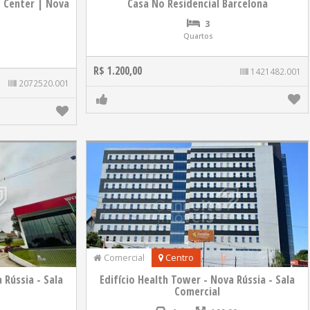
t Center | Nova
Casa No Residencial Barcelona
3
Quartos
R$ 1.200,00
1421482.001
2072520.001
Comercial
Centro
 Rússia - Sala
Edifício Health Tower - Nova Rússia - Sala
Comercial