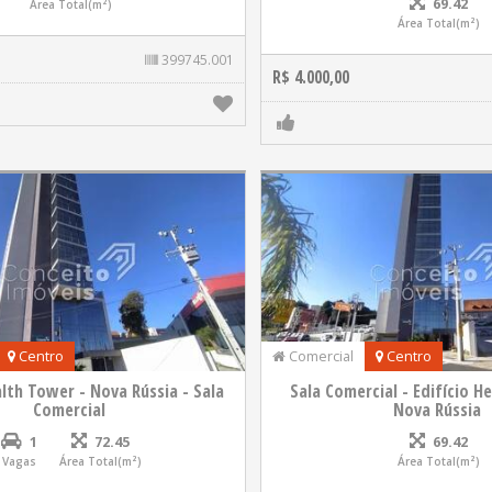
69.42
Área Total(m²)
Área Total(m²)
399745.001
R$ 4.000,00
Centro
Comercial
Centro
alth Tower - Nova Rússia - Sala
Sala Comercial - Edifício H
Comercial
Nova Rússia
1
72.45
69.42
Vagas
Área Total(m²)
Área Total(m²)