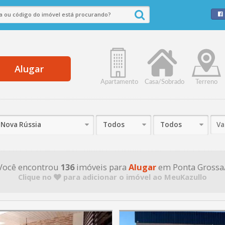
Alugar
Apartamento
Casa/Sobrado
Terreno
Nova Rússia
Todos
Todos
Você encontrou
136
imóveis para
Alugar
em Ponta Grossa
Clique no
para adicionar o imóvel ao MeuKazullo