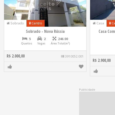
Sobrado
Centro
Casa
Ce
Sobrado - Nova Rússia
Casa Com
5
2
246.00
Quartos
Vagas
Área Total(m²)
R$ 2.000,00
3910052.001
R$ 2.900,00