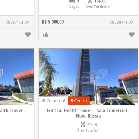
1
166.00
Vagas
Área Total(m²)
R$ 5.000,00
397101.001
398411.001
Comercial
Centro
ealth Tower -
Edifício Health Tower - Sala Comercial -
Nova Rússia
59.19
Área Total(m²)