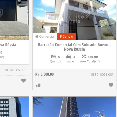
Comercial
Centro
va Rússia
Barracão Comercial Com Sobrado Anexo -
Nova Russia
00
5
4
476.00
m²)
Quartos
Vagas
Área Total(m²)
396605.001
R$ 6.000,00
3910051.001