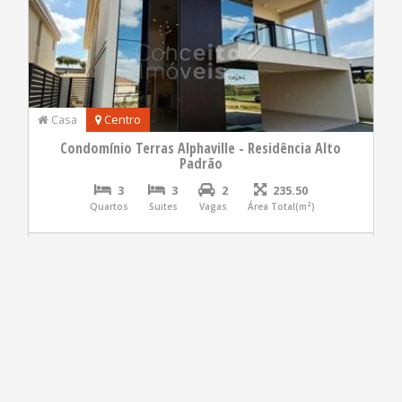
Casa
Centro
Condomínio Terras Alphaville - Residência Alto
Padrão
3
3
2
235.50
Quartos
Suites
Vagas
Área Total(m²)
R$ 12.000,00
399808.001