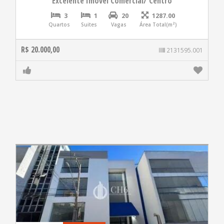
Excelente Imóvel Comercial/ Centro
3
1
20
1287.00
Quartos
Suites
Vagas
Área Total(m²)
R$ 20.000,00
2131595.001