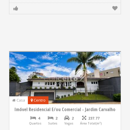
Casa
Centro
Imóvel Residencial E/ou Comercial - Jardim Carvalho
4
2
2
237.77
Quartos
Suites
Vagas
Área Total(m²)