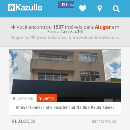
Entrar com Facebook
Você encontrou
1567
imóveis para
Alugar
em
Ponta Grossa/PR
Clique no
para adicionar o imóvel ao MeuKazullo
Comercial
Centro
Imóvel Comercial E Residencial Na Rua Paula Xavier
R$ 24.000,00
2302932.001