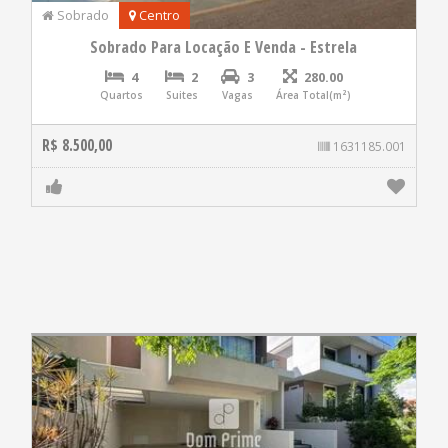
Sobrado
Centro
Sobrado Para Locação E Venda - Estrela
4
2
3
280.00
Quartos
Suites
Vagas
Área Total(m²)
R$ 8.500,00
1631185.001