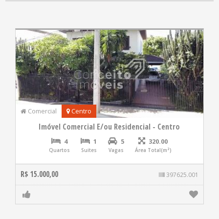
Comercial
Centro
Imóvel Comercial E/ou Residencial - Centro
4
1
5
320.00
Quartos
Suites
Vagas
Área Total(m²)
R$ 15.000,00
397625.001