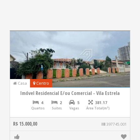
Casa
Centro
Imóvel Residencial E/ou Comercial - Vila Estrela
4
2
5
381.17
Quartos
Suites
Vagas
Área Total(m²)
R$ 15.000,00
397745.001