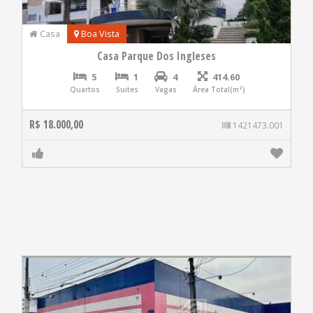
Casa
Boa Vista
Casa Parque Dos Ingleses
5
1
4
414.60
Quartos
Suites
Vagas
Área Total(m²)
R$ 18.000,00
1421473.001