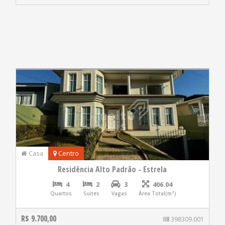
Casa
Centro
Residência Alto Padrão - Estrela
4
2
3
406.04
Quartos
Suites
Vagas
Área Total(m²)
R$ 9.700,00
398309.001