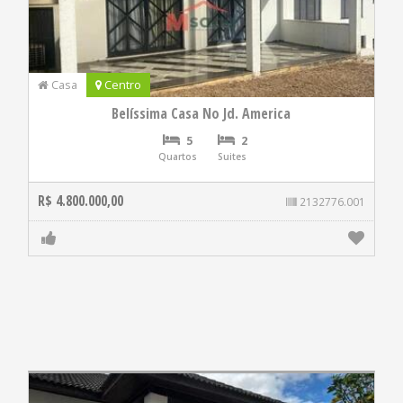
Casa
Centro
Belíssima Casa No Jd. America
5
2
Quartos
Suites
R$ 4.800.000,00
2132776.001