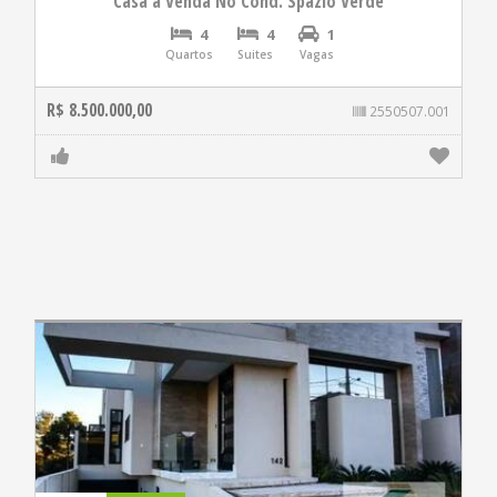
Casa á Venda No Cond. Spazio Verde
4
4
1
Quartos
Suites
Vagas
R$ 8.500.000,00
2550507.001