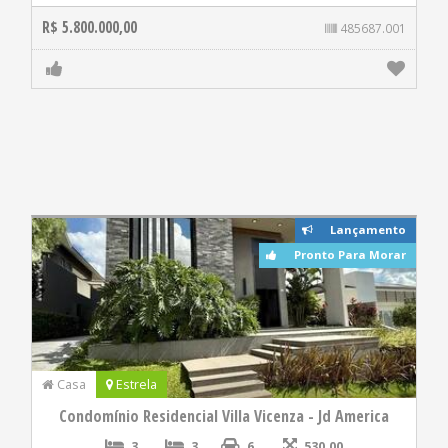
R$ 5.800.000,00
485687.001
Lançamento
Pronto Para Morar
Casa
Estrela
Condomínio Residencial Villa Vicenza - Jd America
3
3
6
530.00