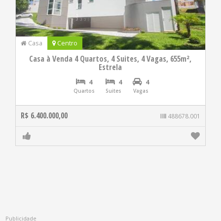
Casa
Centro
Casa à Venda 4 Quartos, 4 Suites, 4 Vagas, 655m²,
Estrela
4
4
4
Quartos
Suites
Vagas
R$ 6.400.000,00
488678.001