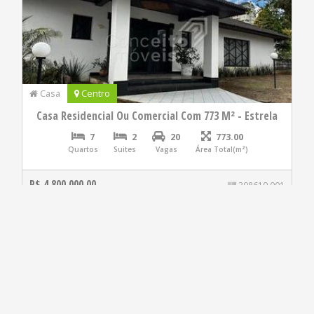
Casa
Centro
Casa Residencial Ou Comercial Com 773 M² - Estrela
7
2
20
773.00
Quartos
Suites
Vagas
Área Total(m²)
R$ 4.800.000,00
398619.001