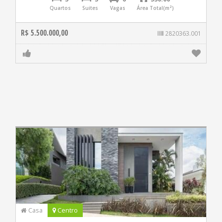
Quartos
Suites
Vagas
Área Total(m²)
R$ 5.500.000,00
2820363.001
Casa
Centro