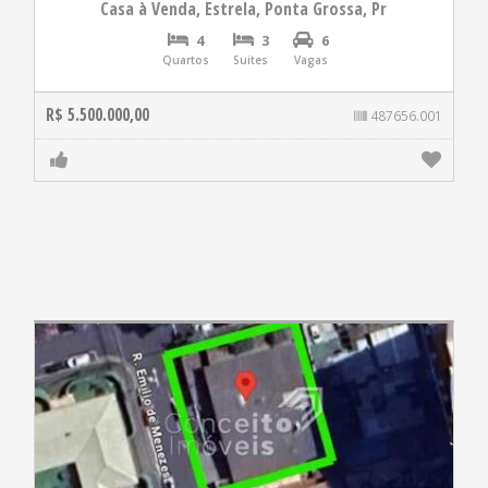
Casa à Venda, Estrela, Ponta Grossa, Pr
4
3
6
Quartos
Suites
Vagas
R$ 5.500.000,00
487656.001