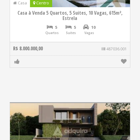
Casa
Centro
Casa à Venda 5 Quartos, 5 Suites, 10 Vagas, 615m²,
Estrela
5
5
10
Quartos
Suites
Vagas
R$ 8.000.000,00
487036.001