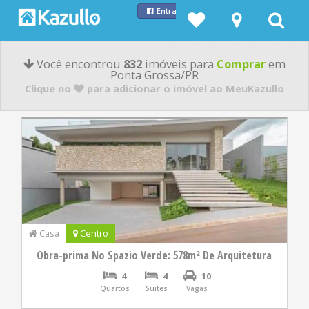
Entrar com Facebook
Você encontrou
832
imóveis para
Comprar
em
Ponta Grossa/PR
Clique no
para adicionar o imóvel ao MeuKazullo
Casa
Centro
Obra-prima No Spazio Verde: 578m² De Arquitetura
4
4
10
Quartos
Suites
Vagas