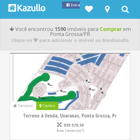
Entrar com Facebook
Você encontrou
1590
imóveis para
Comprar
em
Ponta Grossa/PR
Clique no
para adicionar o imóvel ao MeuKazullo
Terreno
Centro
Terreno à Venda, Uvaranas, Ponta Grossa, Pr
830.570,50
Área Terreno(m²)