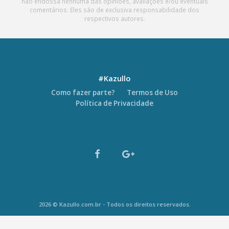
não endossa nenhuma das opiniões, avaliações e/ou eventuais
comentários. Eles são de exclusiva responsabilidade dos
respectivos autores.
#Kazullo
Como fazer parte?
Termos de Uso
Política de Privacidade
2026 © Kazullo.com.br - Todos os direitos reservados.