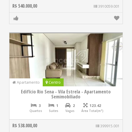
R$ 540.000,00
3910059.001
Apartamento
Centro
Edifício Rio Sena - Vila Estrela - Apartamento
Semimobiliado
3
1
2
123.42
Quartos
Suites
Vagas
Área Total(m²)
R$ 538.000,00
399915.001