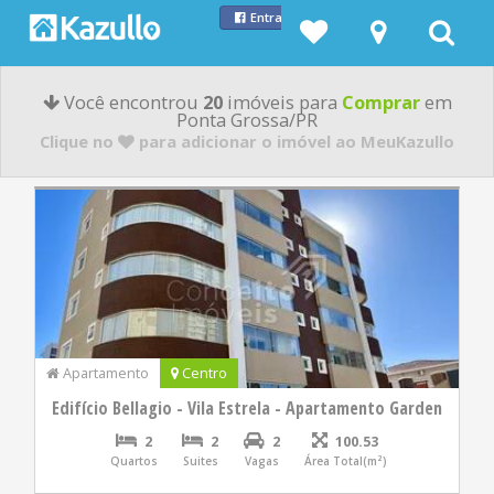
Entrar com Facebook
Você encontrou
20
imóveis para
Comprar
em
Ponta Grossa/PR
Clique no
para adicionar o imóvel ao MeuKazullo
Apartamento
Centro
Edifício Bellagio - Vila Estrela - Apartamento Garden
2
2
2
100.53
Quartos
Suites
Vagas
Área Total(m²)