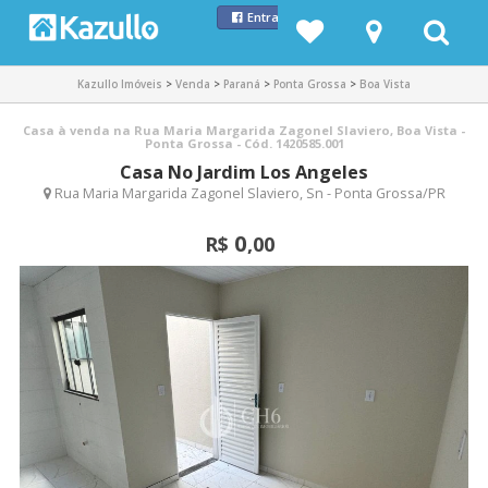
Entrar com Facebook
Kazullo Imóveis
>
Venda
>
Paraná
>
Ponta Grossa
>
Boa Vista
Casa à venda na Rua Maria Margarida Zagonel Slaviero, Boa Vista -
Ponta Grossa - Cód. 1420585.001
Casa No Jardim Los Angeles
Rua Maria Margarida Zagonel Slaviero, Sn - Ponta Grossa/PR
0
R$
,00