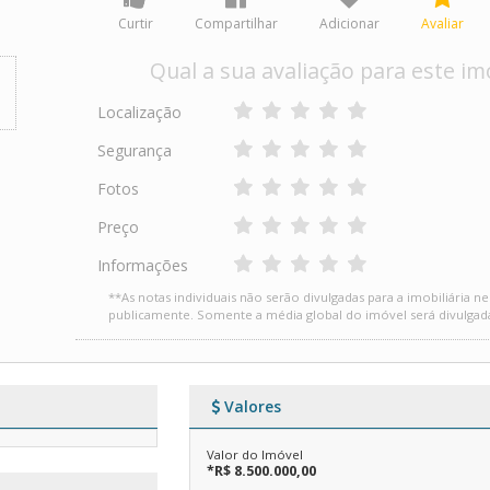
Curtir
Compartilhar
Adicionar
Avaliar
Qual a sua avaliação para este im
Localização
Segurança
Fotos
Preço
Informações
**As notas individuais não serão divulgadas para a imobiliária n
publicamente. Somente a média global do imóvel será divulgad
Valores
Valor do Imóvel
*R$ 8.500.000,00