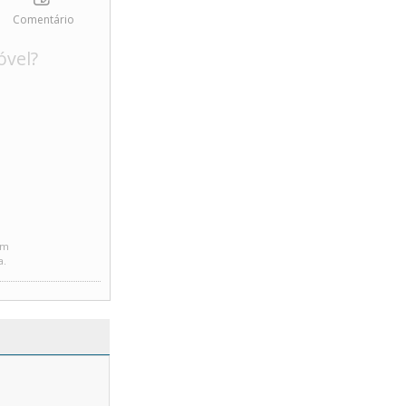
Comentário
óvel?
em
a.