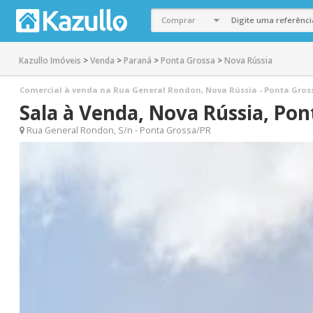
Kazullo Imóveis
>
Venda
>
Paraná
>
Ponta Grossa
>
Nova Rússia
Comercial à venda na Rua General Rondon, Nova Rússia - Ponta Grossa
Sala à Venda, Nova Rússia, Pon
Rua General Rondon, S/n - Ponta Grossa/PR