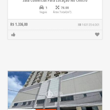
Sala Comercial Para Locação No Centro
1
76.00
Vagas
Área Total(m²)
R$ 1.336,00
1631354.001