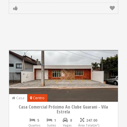
Casa
Centro
Casa Comercial Próximo Ao Clube Guarani - Vila
Estrela
5
1
8
247.00
Quartos
Suites
Vagas
Área Total(m²)