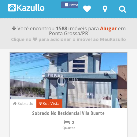
Entrar com Facebook
Você encontrou
1588
imóveis para
Alugar
em
Ponta Grossa/PR
Clique no
para adicionar o imóvel ao MeuKazullo
Sobrado
Boa Vista
Sobrado No Residencial Vila Duarte
2
Quartos