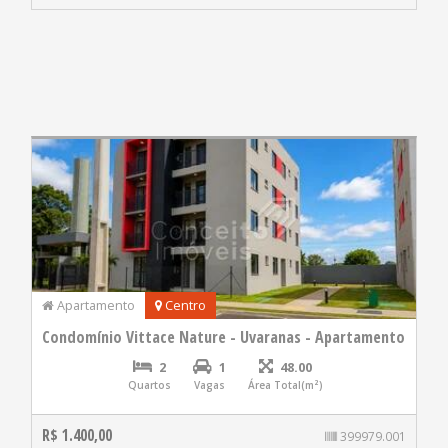
Apartamento
Centro
Condomínio Vittace Nature - Uvaranas - Apartamento
2
1
48.00
Quartos
Vagas
Área Total(m²)
R$ 1.400,00
399979.001