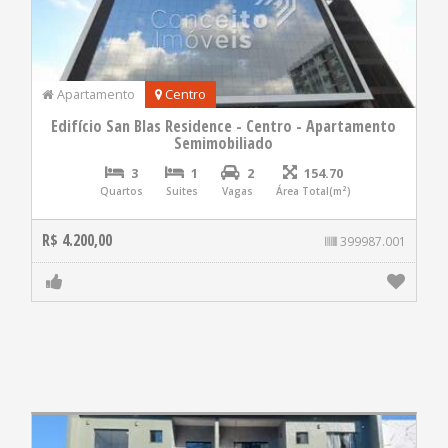
Apartamento
Centro
Edifício San Blas Residence - Centro - Apartamento
Semimobiliado
3
1
2
154.70
Quartos
Suites
Vagas
Área Total(m²)
R$ 4.200,00
399987.001