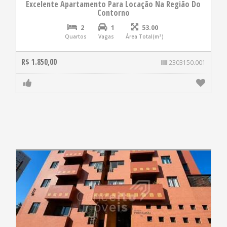
Excelente Apartamento Para Locação Na Região Do
Contorno
2
1
53.00
Quartos
Vagas
Área Total(m²)
R$ 1.850,00
2303150.001