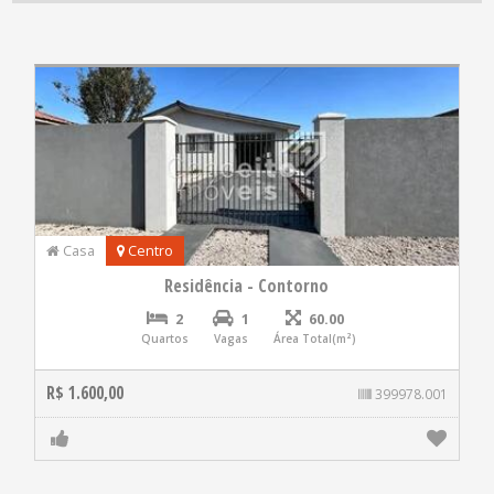
Casa
Centro
Residência - Contorno
2
1
60.00
Quartos
Vagas
Área Total(m²)
R$ 1.600,00
399978.001