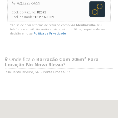
(42)3229-5659
Cód. do Kazullo:
82575
Cód. da Imob.:
1631169.001
*Ao selecionar a forma de retorno como
via MeuKazullo
, seu
telefone e email não serão enviados à imobiliária, respeitando sua
decisão e nossa
Política de Privacidade
.
Onde fica o
Barracão Com 206m² Para
Locação No Nova Rússia
?
Rua Bento Ribeiro, 646 - Ponta Grossa/PR