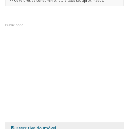
** Os valores de condomínio, iptu e taxas são aproximados.
Descritivo do Imóvel