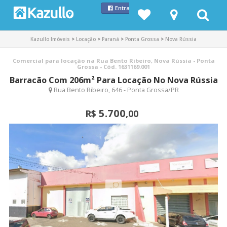
Entrar com Facebook
Kazullo Imóveis
>
Locação
>
Paraná
>
Ponta Grossa
>
Nova Rússia
Comercial para locação na Rua Bento Ribeiro, Nova Rússia - Ponta
Grossa - Cód. 1631169.001
Barracão Com 206m² Para Locação No Nova Rússia
Rua Bento Ribeiro, 646 - Ponta Grossa/PR
5.700
R$
,00